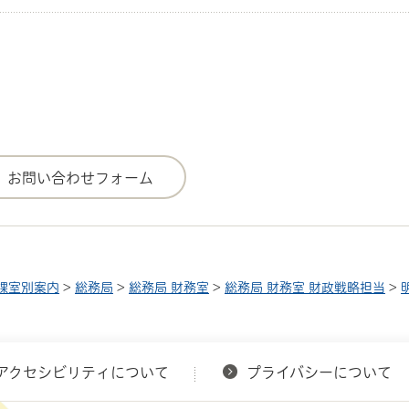
課室別案内
>
総務局
>
総務局 財務室
>
総務局 財務室 財政戦略担当
>
アクセシビリティについて
プライバシーについて