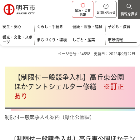
明石市
緊急・災害
お問い合わせ
情報を探す
情報
安全・安心
くらし・手続き
健康・医療・福祉
子ども・教育
観光・文化・スポ
まちづくり・環境
しごと・産業
市政情報
ーツ
ページ番号 : 34858
更新日：2023年9月22日
【制限付一般競争入札】高丘東公園
ほかテントシェルター修繕
※訂正
あり
制限付一般競争入札案内（緑化公園課）
〔制限付一般競争入札〕高丘東公園ほかテン