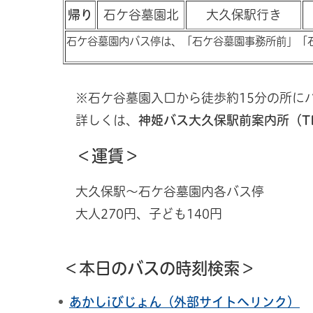
帰り
石ケ谷墓園北
大久保駅行き
石ケ谷墓園内バス停は、「石ケ谷墓園事務所前」「
※石ケ谷墓園入口から徒歩約15分の所に
詳しくは、
神姫バス大久保駅前案内所（TEL0
＜運賃＞
大久保駅～石ケ谷墓園内各バス停
大人270円、子ども140円
＜本日のバスの時刻検索＞
あかしiびじょん（外部サイトへリンク）