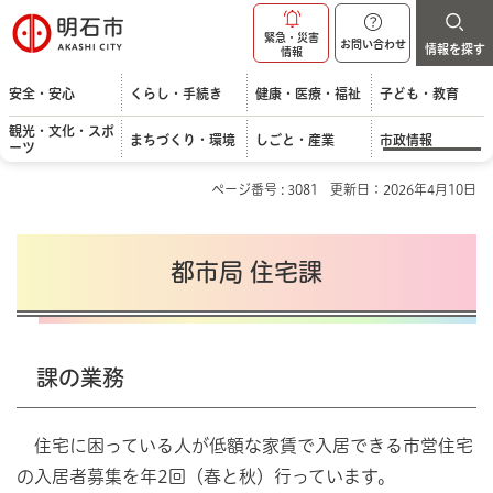
明石市
緊急・災害
お問い合わせ
情報を探す
情報
安全・安心
くらし・手続き
健康・医療・福祉
子ども・教育
観光・文化・スポ
まちづくり・環境
しごと・産業
市政情報
ーツ
ページ番号 : 3081
更新日：2026年4月10日
都市局 住宅課
課の業務
住宅に困っている人が低額な家賃で入居できる市営住宅
の入居者募集を年2回（春と秋）行っています。