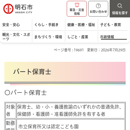
明石市
緊急・災害
お問い合わせ
情報を探す
情報
安全・安心
くらし・手続き
健康・医療・福祉
子ども・教育
観光・文化・スポ
まちづくり・環境
しごと・産業
市政情報
ーツ
ページ番号 : 19691
更新日：2026年7月29日
パート保育士
〇パート保育士
対象
保育士、幼・小・養護教諭のいずれかの普通免許、
者
保健師・看護師・准看護師免許を有する者
勤務
市立保育所又は認定こども園