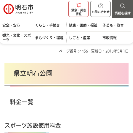
明石市
緊急・災害
お問い合わせ
情報を探す
情報
安全・安心
くらし・手続き
健康・医療・福祉
子ども・教育
観光・文化・スポ
まちづくり・環境
しごと・産業
市政情報
ーツ
ページ番号 : 4456
更新日：2013年5月1日
県立明石公園
料金一覧
スポーツ施設使用料金