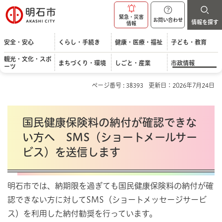
明石市
緊急・災害
お問い合わせ
情報を探す
情報
安全・安心
くらし・手続き
健康・医療・福祉
子ども・教育
観光・文化・スポ
まちづくり・環境
しごと・産業
市政情報
ーツ
ページ番号 : 38393
更新日：2026年7月24日
国民健康保険料の納付が確認できな
い方へ SMS（ショートメールサー
ビス）を送信します
明石市では、納期限を過ぎても国民健康保険料の納付が確
認できない方に対してSMS（ショートメッセージサービ
ス）を利用した納付勧奨を行っています。