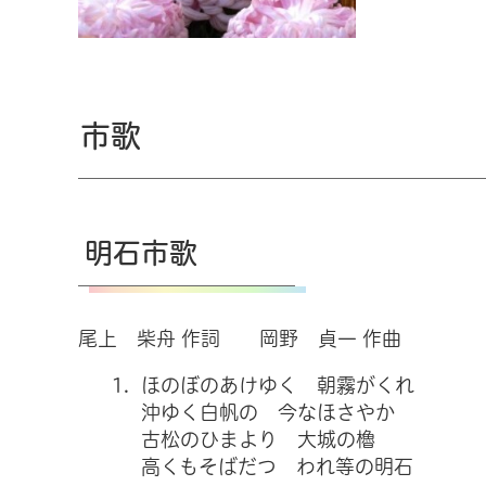
市歌
明石市歌
尾上 柴舟 作詞 岡野 貞一 作曲
ほのぼのあけゆく 朝霧がくれ
沖ゆく白帆の 今なほさやか
古松のひまより 大城の櫓
高くもそばだつ われ等の明石