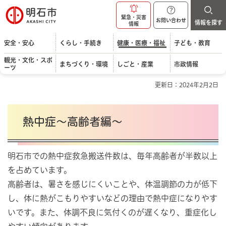
明石市
緊急・災害
お問い合わせ
情報を探す
情報
安全・安心
くらし・手続き
健康・医療・福祉
子ども・教育
観光・文化・スポ
まちづくり・環境
しごと・産業
市政情報
ーツ
更新日：2024年2月2日
熱中症～高齢者編～
明石市での熱中症救急搬送件数は、毎年高齢者が半数以上
を占めています。
高齢者は、暑さを感じにくいことや、体温調節の力が低下
し、体に熱がこもりやすいなどの理由で熱中症になりやす
いです。また、体調不良に気付くのが遅くなり、重症化し