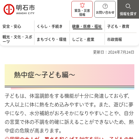
明石市
緊急・災害
お問い合わせ
情報を探す
情報
安全・安心
くらし・手続き
健康・医療・福祉
子ども・教育
観光・文化・スポ
まちづくり・環境
しごと・産業
市政情報
ーツ
更新日：2024年7月24日
熱中症～子ども編～
子どもは、体温調節をする機能が十分に発達しておらず、
大人以上に体に熱をため込みやすいです。また、遊びに夢
中になり、水分補給がおろそかになりやすいことや、自分
の言葉で体の不調を的確に訴えることができないため、熱
中症の危険が高まります。