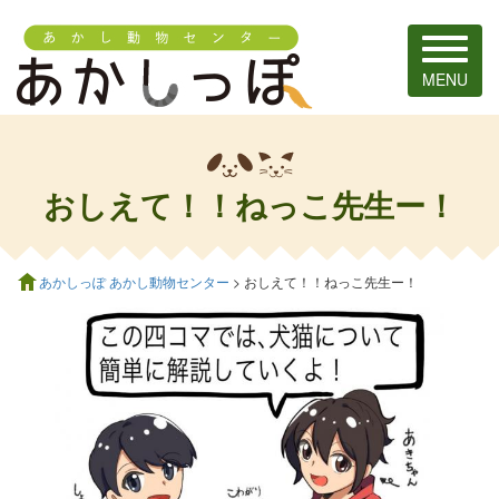
Toggle
navigat
MENU
おしえて！！ねっこ先生ー！
あかしっぽ あかし動物センター
> おしえて！！ねっこ先生ー！