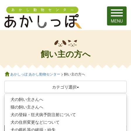
Toggle
navigat
MENU
飼い主の方へ
あかしっぽ あかし動物センター
> 飼い主の方へ
カテゴリ選択
犬の飼い主さんへ
ペットを飼う前に
猫の飼い主さんへ
犬の登録・狂犬病予防注射について
犬の住所変更などについて
犬の鑑札等の破損・紛失