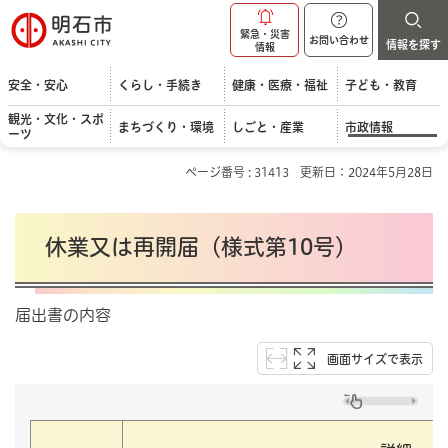
明石市
緊急・災害
お問い合わせ
情報を探す
情報
安全・安心
くらし・手続き
健康・医療・福祉
子ども・教育
観光・文化・スポ
まちづくり・環境
しごと・産業
市政情報
ーツ
ページ番号 : 31413
更新日：2024年5月28日
休業又は再開届（様式第10号）
届出書の内容
画面サイズで表示