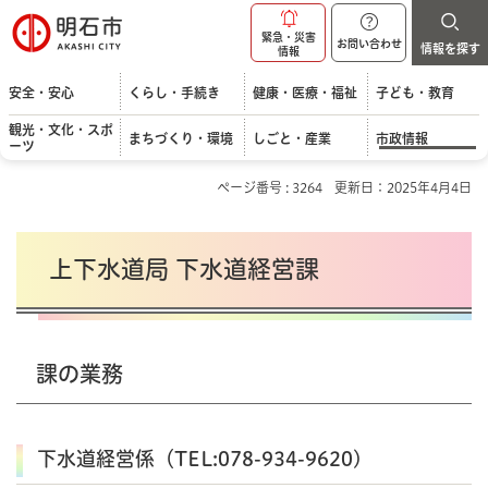
明石市
緊急・災害
お問い合わせ
情報を探す
情報
安全・安心
くらし・手続き
健康・医療・福祉
子ども・教育
観光・文化・スポ
まちづくり・環境
しごと・産業
市政情報
ーツ
ページ番号 : 3264
更新日：2025年4月4日
上下水道局 下水道経営課
課の業務
下水道経営係（TEL:078-934-9620)