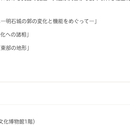
へ―明石城の郭の変化と機能をめぐって―」
県化への諸相」
石東部の地形」
文化博物館1階）