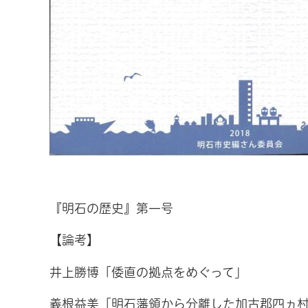
『明石の歴史』第一号
【論考】
井上勝博「倭直の拠点をめぐって」
義根益美「明石藩領から分離した加古郡四ヵ