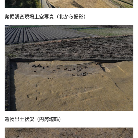
発掘調査現場上空写真（北から撮影）
遺物出土状況（円筒埴輪）