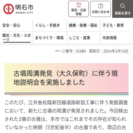
明石市
緊急・災害
お問い合わせ
情報を探す
情報
安全・安心
くらし・手続き
健康・医療・福祉
子ども・教育
観光・文化・スポ
まちづくり・環境
しごと・産業
市政情報
ーツ
ページ番号 : 35489
更新日：2024年2月16日
古墳周溝発見（大久保町）に伴う現
地説明会を実施しました
このたび、江井島松陰新田線道路新設工事に伴う発掘調査
において、新たに古墳の周溝が発見されました。今回検出
された2基の古墳は、本市ではこれまでその存在が知られ
ていなかった時期（5世紀後半）の古墳であり、周辺の古