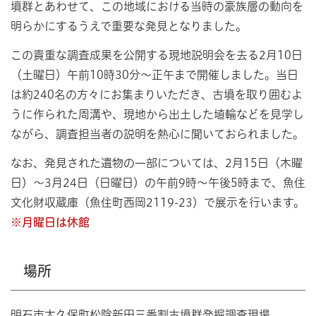
墳群とあわせて、この地域における当時の豪族層の動向を
明らかにするうえで重要な発見となりました。
この貴重な調査成果を公開する現地説明会を去る2月10日
（土曜日）午前10時30分～正午まで開催しました。当日
は約240名の方々にお集まりいただき、古墳を取り囲むよ
うに作られた周溝や、現地から出土した埴輪などを見学し
ながら、調査担当者の説明を熱心に聞いておられました。
なお、発見された遺物の一部については、2月15日（木曜
日）～3月24日（日曜日）の午前9時～午後5時まで、魚住
文化財収蔵庫（魚住町西岡2119-23）で展示を行います。
※月曜日は休館
場所
明石市大久保町松陰新田三番割古墳群発掘調査現場