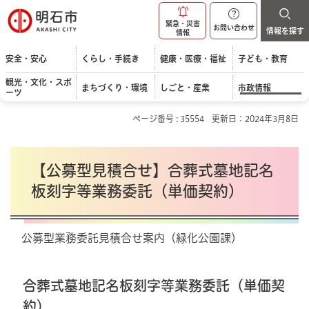
明石市
緊急・災害
お問い合わせ
情報を探す
情報
安全・安心
くらし・手続き
健康・医療・福祉
子ども・教育
観光・文化・スポ
まちづくり・環境
しごと・産業
市政情報
ーツ
ページ番号 : 35554
更新日：2024年3月8日
【公募型見積合せ】合葬式墓地記名
板刻字等業務委託（単価契約）
公募型業務委託見積合せ案内（緑化公園課）
合葬式墓地記名板刻字等業務委託（単価契
約）