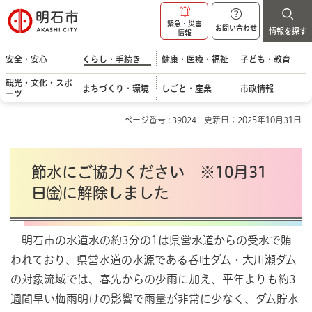
明石市
緊急・災害
お問い合わせ
情報を探す
情報
安全・安心
くらし・手続き
健康・医療・福祉
子ども・教育
観光・文化・スポ
まちづくり・環境
しごと・産業
市政情報
ーツ
ページ番号 : 39024
更新日：2025年10月31日
節水にご協力ください
※10月31
日㈮に解除しました
明石市
の水道水の約3分の1は県営水道からの受水で賄
われており、県営水道の水源である呑吐ダム・大川瀬ダム
の対象流域では、春先からの少雨に加え、平年よりも約3
週間早い梅雨明けの影響で雨量が非常に少なく、ダム貯水