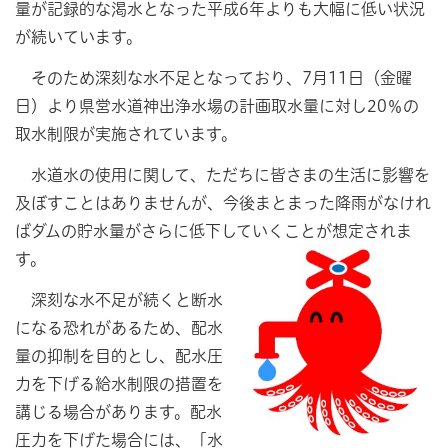
量が記録的な渇水となった平成6年よりも大幅に低い状況
が続いています。
そのため
深刻な水不足となっており、7月11日（金曜
日）より県営水道神出浄水場の計画取水量に対し20％の
取水制限が実施されています。
水道水
の使用に関して、ただちに皆さまの生活に影響を
及ぼすことはありませんが、今後まとまった降雨がなけれ
ばダムの貯水量がさらに低下していくことが想定されま
す。
深刻
な水不足が続くと断水
になる恐れがあるため、配水
量の抑制を目的とし、配水圧
力を下げる給水制限の措置を
講じる場合があります。配水
圧力を下げた場合には、「水