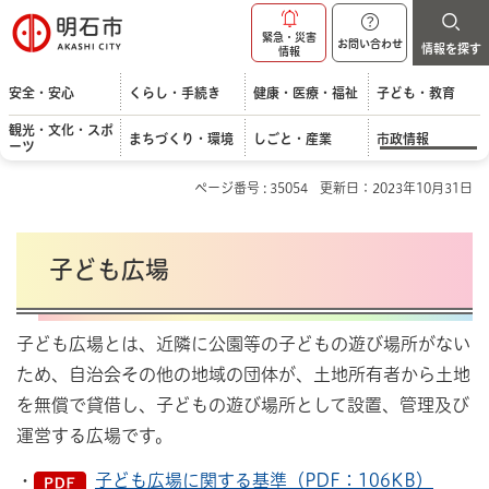
明石市
緊急・災害
お問い合わせ
情報を探す
情報
安全・安心
くらし・手続き
健康・医療・福祉
子ども・教育
観光・文化・スポ
まちづくり・環境
しごと・産業
市政情報
ーツ
ページ番号 : 35054
更新日：2023年10月31日
子ども広場
子ども広場とは、近隣に公園等の子どもの遊び場所がない
ため、自治会その他の地域の団体が、土地所有者から土地
を無償で貸借し、子どもの遊び場所として設置、管理及び
運営する広場です。
・
子ども広場に関する基準（PDF：106KB）