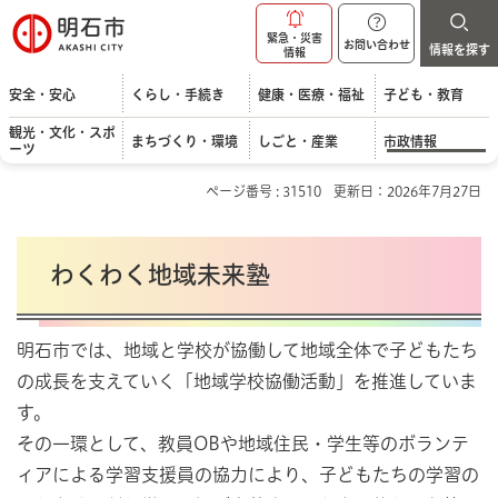
明石市
緊急・災害
お問い合わせ
情報を探す
情報
安全・安心
くらし・手続き
健康・医療・福祉
子ども・教育
観光・文化・スポ
まちづくり・環境
しごと・産業
市政情報
ーツ
ページ番号 : 31510
更新日：2026年7月27日
わくわく地域未来塾
明石市では、地域と学校が協働して地域全体で子どもたち
の成長を支えていく「地域学校協働活動」を推進していま
す。
その一環として、教員OBや地域住民・学生等のボランテ
ィアによる学習支援員の協力により、子どもたちの学習の