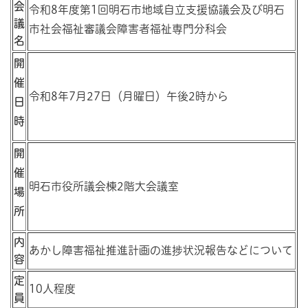
会
令和8年度第1回明石市地域自立支援協議会及び明石
議
市社会福祉審議会障害者福祉専門分科会
名
開
催
令和8年7月27日（月曜日）午後2時から
日
時
開
催
明石市役所議会棟2階大会議室
場
所
内
あかし障害福祉推進計画の進捗状況報告などについて
容
定
10人程度
員