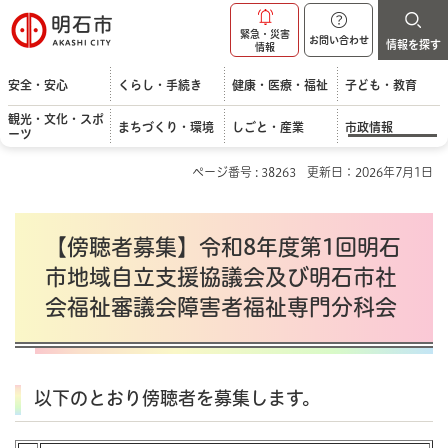
明石市
緊急・災害
お問い合わせ
情報を探す
情報
安全・安心
くらし・手続き
健康・医療・福祉
子ども・教育
観光・文化・スポ
まちづくり・環境
しごと・産業
市政情報
ーツ
ページ番号 : 38263
更新日：2026年7月1日
【傍聴者募集】令和8年度第1回明石
市地域自立支援協議会及び明石市社
会福祉審議会障害者福祉専門分科会
以下のとおり傍聴者を募集します。