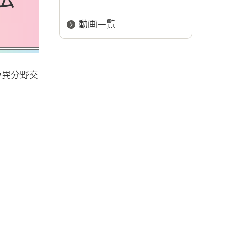
ム
動画一覧
や異分野交