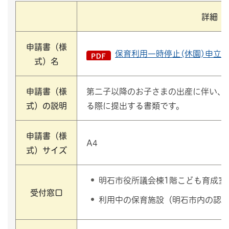
詳細
申請書（様
保育利用一時停止(休園)申立書（
式）名
申請書（様
第二子以降のお子さまの出産に伴い、
式）の説明
る際に提出する書類です。
申請書（様
A4
式）サイズ
明石市役所議会棟1階こども育成室
受付窓口
利用中の保育施設（明石市内の認