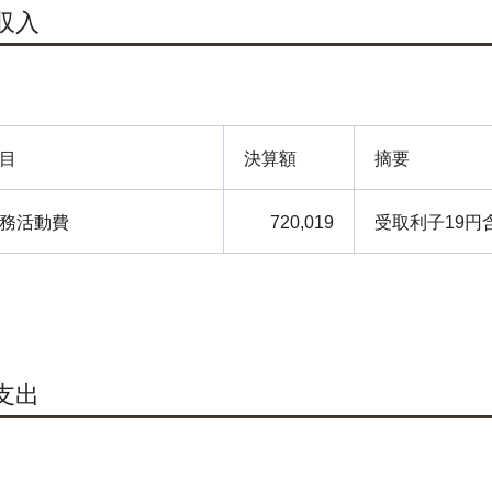
.収入
目
決算額
摘要
務活動費
720,019
受取利子19円
.支出