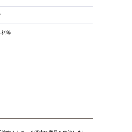
ど
ス料等