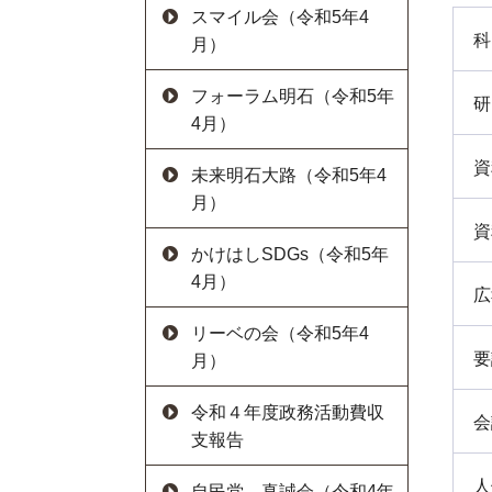
スマイル会（令和5年4
科
月）
フォーラム明石（令和5年
研
4月）
資
未来明石大路（令和5年4
月）
資
かけはしSDGs（令和5年
4月）
広
リーベの会（令和5年4
要
月）
令和４年度政務活動費収
会
支報告
人
自民党 真誠会（令和4年