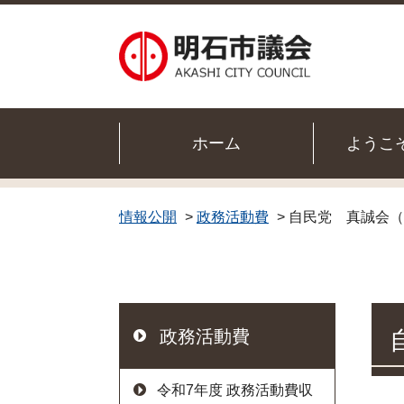
明石市議会
ホーム
ようこ
情報公開
>
政務活動費
> 自民党 真誠会（
政務活動費
令和7年度 政務活動費収