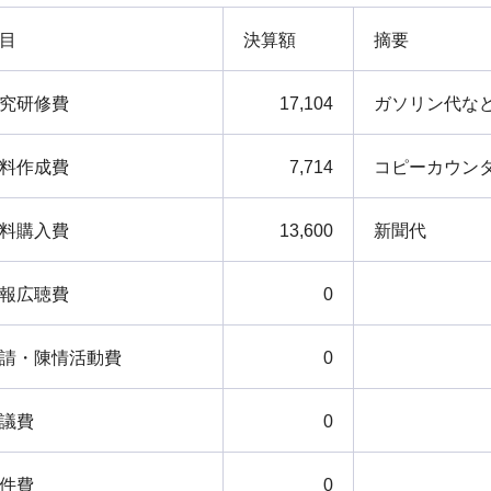
目
決算額
摘要
究研修費
17,104
ガソリン代な
料作成費
7,714
コピーカウン
料購入費
13,600
新聞代
報広聴費
0
請・陳情活動費
0
議費
0
件費
0