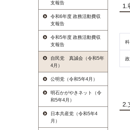
支報告
1
令和6年度 政務活動費収
支報告
令和5年度 政務活動費収
科
支報告
自民党 真誠会（令和5年
政
4月）
公明党（令和5年4月）
明石かがやきネット（令
和5年4月）
2
日本共産党（令和5年4
月）