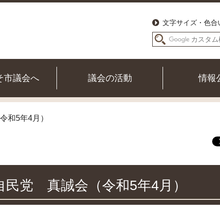
文字サイズ・色合
そ市議会へ
議会の活動
情報
令和5年4月）
自民党 真誠会（令和5年4月）