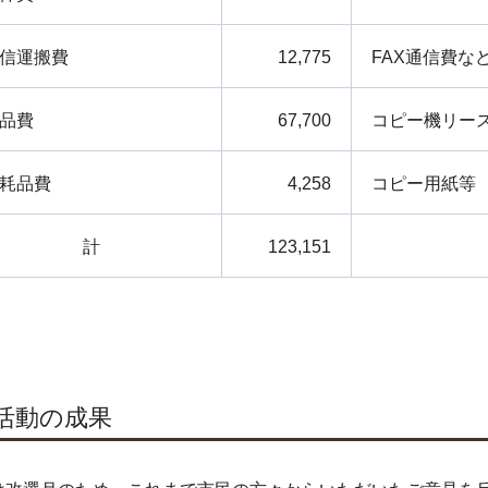
信運搬費
12,775
FAX通信費な
品費
67,700
コピー機リー
耗品費
4,258
コピー用紙等
計
123,151
.活動の成果