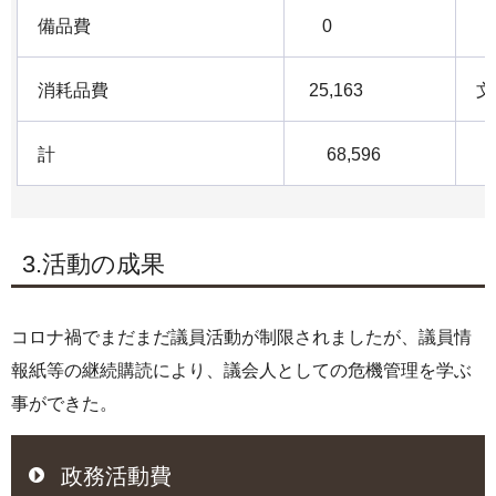
備品費
0
消耗品費
25,163
文
計
68,596
3.活動の成果
コロナ禍でまだまだ議員活動が制限されましたが、議員情
報紙等の継続購読により、議会人としての危機管理を学ぶ
事ができた。
政務活動費