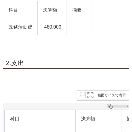
科目
決算額
摘要
政務活動費
480,000
2.支出
画面サイズで表示
科目
決算額
摘