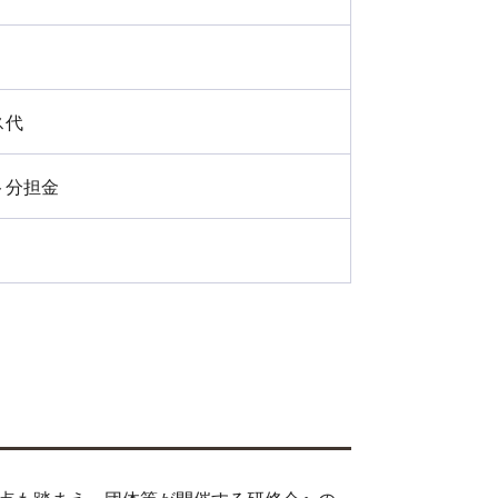
ス代
ト分担金