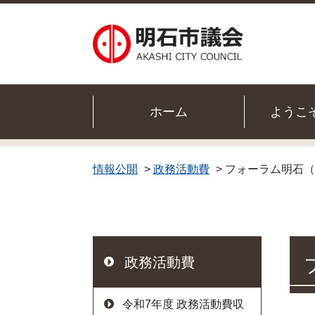
明石市議会
ホーム
ようこ
情報公開
>
政務活動費
> フォーラム明石（
政務活動費
令和7年度 政務活動費収