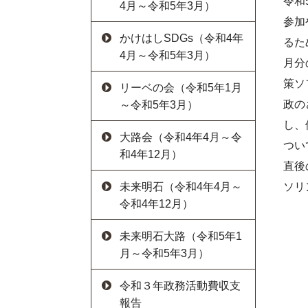
令和
4月～令和5年3月）
参加
かけはしSDGs（令和4年
るた
4月～令和5年3月）
月分
策ソ
リーベの会（令和5年1月
政の
～令和5年3月）
し、
大路会（令和4年4月～令
つい
和4年12月）
直後
ソリ
未来明石（令和4年4月～
令和4年12月）
未来明石大路（令和5年1
月～令和5年3月）
令和３年政務活動費収支
報告