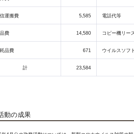
信運搬費
5,585
電話代等
品費
14,580
コピー機リー
耗品費
671
ウイルスソフ
計
23,584
.活動の成果