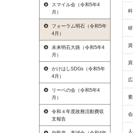
スマイル会（令和5年4
科
月）
フォーラム明石（令和5年
研
4月）
資
未来明石大路（令和5年4
月）
資
かけはしSDGs（令和5年
4月）
広
リーベの会（令和5年4
要
月）
令和４年度政務活動費収
会
支報告
人
自民党 真誠会（令和4年