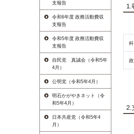
支報告
1
令和6年度 政務活動費収
支報告
令和5年度 政務活動費収
科
支報告
自民党 真誠会（令和5年
政
4月）
公明党（令和5年4月）
明石かがやきネット（令
和5年4月）
2
日本共産党（令和5年4
月）