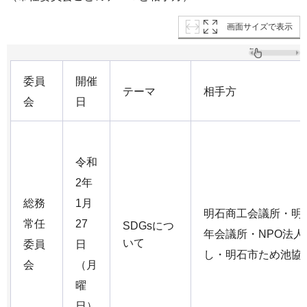
画面サイズで表示
委員
開催
テーマ
相手方
会
日
令和
2年
総務
1月
明石商工会議所・明
常任
27
SDGsにつ
年会議所・NPO法人
いて
委員
日
し・明石市ため池協
会
（月
曜
日）