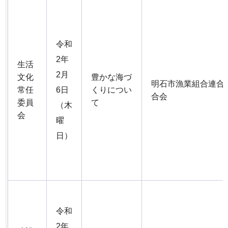
令和
2年
生活
2月
文化
豊かな海づ
明石市漁業組合連合
常任
6日
くりについ
合会
委員
て
（木
会
曜
日）
令和
2年