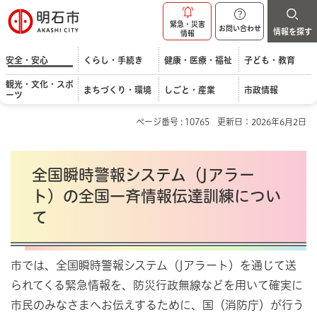
明石市
緊急・災害
お問い合わせ
情報を探す
情報
安全・安心
くらし・手続き
健康・医療・福祉
子ども・教育
観光・文化・スポ
まちづくり・環境
しごと・産業
市政情報
ーツ
ページ番号 : 10765
更新日：2026年6月2日
全国瞬時警報システム（Jアラー
ト）の全国一斉情報伝達訓練につい
て
市では、全国瞬時警報システム（Jアラート）を通じて送
られてくる緊急情報を、防災行政無線などを用いて確実に
市民のみなさまへお伝えするために、国（消防庁）が行う