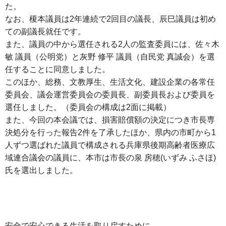
た。
なお、榎本議員は2年連続で2回目の議長、辰巳議員は初め
ての副議長就任です。
また、議員の中から選任される2人の監査委員には、佐々木
敏 議員（公明党）と灰野 修平 議員（自民党 真誠会）を選
任することに同意しました。
このほか、総務、文教厚生、生活文化、建設企業の各常任
委員会、議会運営委員会の委員長、副委員長および委員を
選任しました。（委員会の構成は2面に掲載）
また、今回の本会議では、損害賠償額の決定につき市長専
決処分を行った報告2件を了承したほか、県内の市町から1
人ずつ選ばれた議員で構成される兵庫県後期高齢者医療広
域連合議会の議員に、本市は市長の泉 房穂(いずみ ふさほ)
氏を選出しました。
安全で安心できる生活を取り戻すために