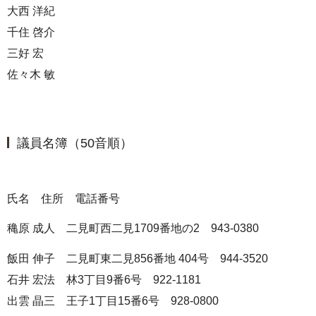
大西 洋紀
千住 啓介
三好 宏
佐々木 敏
議員名簿（50音順）
氏名 住所 電話番号
穐原 成人 二見町西二見1709番地の2 943-0380
飯田 伸子 二見町東二見856番地 404号 944-3520
石井 宏法 林3丁目9番6号 922-1181
出雲 晶三 王子1丁目15番6号 928-0800