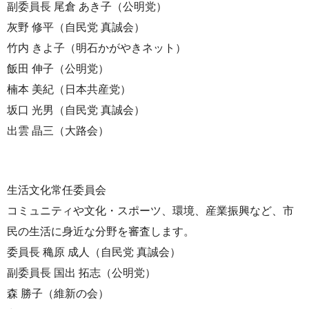
副委員長 尾倉 あき子（公明党）
灰野 修平（自民党 真誠会）
竹内 きよ子（明石かがやきネット）
飯田 伸子（公明党）
楠本 美紀（日本共産党）
坂口 光男（自民党 真誠会）
出雲 晶三（大路会）
生活文化常任委員会
コミュニティや文化・スポーツ、環境、産業振興など、市
民の生活に身近な分野を審査します。
委員長 穐原 成人（自民党 真誠会）
副委員長 国出 拓志（公明党）
森 勝子（維新の会）