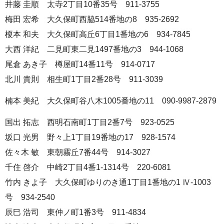
井藤 圭順 太寺2丁目10番35号 911-3755
梅田 宏希 大久保町西脇514番地の8 935-2692
榎本 和夫 大久保町高丘6丁目1番地の6 934-7845
大西 洋紀 二見町東二見1497番地の3 944-1068
尾倉 あき子 樽屋町14番11号 914-0717
北川 貴則 相生町1丁目2番28号 911-3039
楠本 美紀 大久保町谷八木1005番地の11 090-9987-2879
国出 拓志 西明石南町1丁目2番7号 923-0525
坂口 光男 野々上1丁目19番地の17 928-1574
佐々木 敏 東朝霧丘7番44号 914-3027
千住 啓介 中崎2丁目4番1-1314号 220-6081
竹内 きよ子 大久保町ゆりのき通1丁目1番地の1 Ⅳ-1003
号 934-2540
辰巳 浩司 東仲ノ町1番3号 911-4834