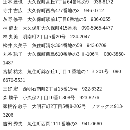
辻本 達也 大久保町高丘7丁目64番地の9 936-8172
寺井 吉広 大久保町西島477番地の2 946-0712
灰野 修平 大久保町駅前1丁目8番地の5 936-0055
林 健太 大久保町大久保町415番地 090-5965-4477
林 丸美 明南町2丁目5番20号 224-2047
松井 久美子 魚住町清水364番地の59 943-0709
丸谷 聡子 大久保町西島610番地の3 Ⅱ-106号 080-3860-
1487
宮坂 祐太 魚住町錦が丘1丁目１番地の１ B-201号 090-
6670-5531
三好 宏 西明石南町2丁目15番15号 922-6322
森 勝子 小久保2丁目10番1-808号 923-8276
家根谷 敦子 大明石町2丁目5番8-202号 ファックス913-
3206
吉田 秀夫 魚住町西岡1111番地の3 941-0660