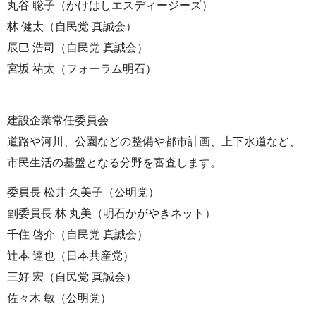
丸谷 聡子（かけはしエスディージーズ）
林 健太（自民党 真誠会）
辰巳 浩司（自民党 真誠会）
宮坂 祐太（フォーラム明石）
建設企業常任委員会
道路や河川、公園などの整備や都市計画、上下水道など、
市民生活の基盤となる分野を審査します。
委員長 松井 久美子（公明党）
副委員長 林 丸美（明石かがやきネット）
千住 啓介（自民党 真誠会）
辻本 達也（日本共産党）
三好 宏（自民党 真誠会）
佐々木 敏（公明党）