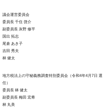
議会運営委員会
委員長 千住 啓介
副委員長 灰野 修平
国出 拓志
尾倉 あき子
吉田 秀夫
林 健太
地方税法上の守秘義務調査特別委員会（令和4年4月7日 選
任）
委員長 林 健太
副委員長 梅田 宏希
林 丸美