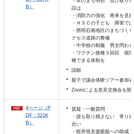
・本のまち明石 受け取り場
B）
設は
・消防力の強化 将来を見据
・ＨＳＣの子ども 障害では
・西明石南地区のまちづくり
クセス道路の整備
・中学校の制服 男女問わず
・ワクチン接種３回目 個別
種できる体制を
請願
親子で議会体験ツアー参加者
Zoomによる意見交換会を開
4ページ（P
質疑・一般質問
DF：321K
・誰も取り残さない 寄り添
B）
合い
・暗所視支援眼鏡への助成 