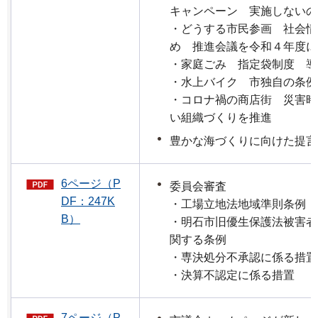
キャンペーン 実施しないの
・どうする市民参画 社会情
め 推進会議を令和４年度に
・家庭ごみ 指定袋制度 導
・水上バイク 市独自の条例
・コロナ禍の商店街 災害時
い組織づくりを推進
豊かな海づくりに向けた提
6ページ（P
委員会審査
DF：247K
・工場立地法地域準則条例
B）
・明石市旧優生保護法被害者
関する条例
・専決処分不承認に係る措置
・決算不認定に係る措置
7ページ（P