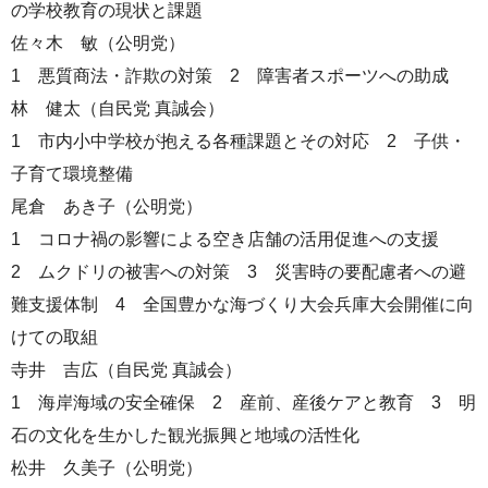
の学校教育の現状と課題
佐々木 敏（公明党）
1 悪質商法・詐欺の対策 2 障害者スポーツへの助成
林 健太（自民党 真誠会）
1 市内小中学校が抱える各種課題とその対応 2 子供・
子育て環境整備
尾倉 あき子（公明党）
1 コロナ禍の影響による空き店舗の活用促進への支援
2 ムクドリの被害への対策 3 災害時の要配慮者への避
難支援体制 4 全国豊かな海づくり大会兵庫大会開催に向
けての取組
寺井 吉広（自民党 真誠会）
1 海岸海域の安全確保 2 産前、産後ケアと教育 3 明
石の文化を生かした観光振興と地域の活性化
松井 久美子（公明党）