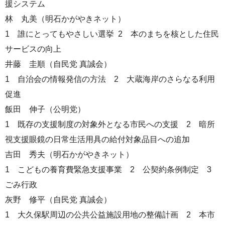
援システム
林 丸美（明石かがやきネット）
1 誰にとってもやさしい選挙 2 本のまちを核とした住民
サービスの向上
井藤 圭順（自民党 真誠会）
1 自治会の情報発信の方法 2 大蔵海岸のさらなる利用
促進
飯田 伸子（公明党）
1 既存の支援制度の対象外となる市民への支援 2 暗所
視支援眼鏡の日常生活用具の給付対象品目への追加
吉田 秀夫（明石かがやきネット）
1 こどもの養育費緊急支援事業 2 公契約条例制定 3
ごみ行政
灰野 修平（自民党 真誠会）
1 大久保駅周辺の公共公益施設用地の整備計画 2 本市