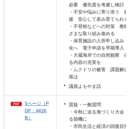
必要 優先度を考慮し検討
・不安や悩みに寄り添う 妊
援 安心して産み育てられる
・不登校などへの対策 教職
ざまな取り組み進める
・保育施設の入所申し込み 
化へ 電子申請を早期導入
・大蔵海岸での自然観察 体
る内容の充実を
・ムクドリの被害 課題解決
策は
議員よもやま話
5ページ（P
質疑・一般質問
DF：441K
・今秋に迫る海づくり大会 
B）
る契機に
・市民生活と経済の回復目指