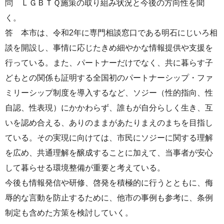
問 ＬＧＢＴＱ施策の取り組み状況と今後の方向性を聞
く。
答 本市は、令和2年に専門相談窓口である明石にじいろ相
談を開設し、事情に応じたきめ細やかな情報提供や支援を
行っている。また、パートナーだけでなく、共に暮らす子
どもとの関係も証明する全国初のパートナーシップ・ファ
ミリーシップ制度を導入するなど、ソジー（性的指向、性
自認、性表現）にかかわらず、誰もが自分らしく生き、互
いを認め合える、ありのままがあたりまえのまちを目指し
ている。その実現に向けては、市民にソジーに関する理解
を広め、共通理解を醸成することに加えて、当事者が安心
して暮らせる環境整備が重要と考えている。
今後も情報発信や研修、啓発を積極的に行うとともに、侮
辱的な言動を防止するために、他市の事例も参考に、条例
制定も含めた方策を検討していく。