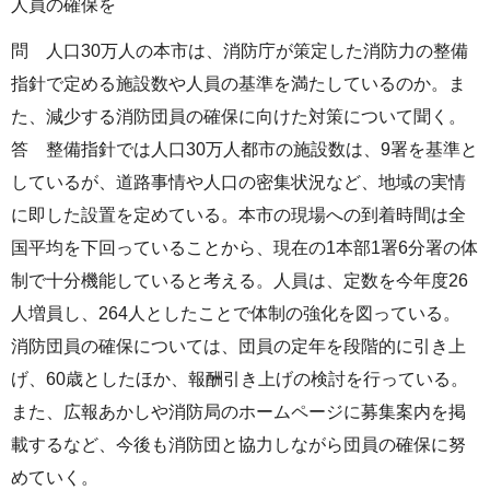
人員の確保を
問 人口30万人の本市は、消防庁が策定した消防力の整備
指針で定める施設数や人員の基準を満たしているのか。ま
た、減少する消防団員の確保に向けた対策について聞く。
答 整備指針では人口30万人都市の施設数は、9署を基準と
しているが、道路事情や人口の密集状況など、地域の実情
に即した設置を定めている。本市の現場への到着時間は全
国平均を下回っていることから、現在の1本部1署6分署の体
制で十分機能していると考える。人員は、定数を今年度26
人増員し、264人としたことで体制の強化を図っている。
消防団員の確保については、団員の定年を段階的に引き上
げ、60歳としたほか、報酬引き上げの検討を行っている。
また、広報あかしや消防局のホームページに募集案内を掲
載するなど、今後も消防団と協力しながら団員の確保に努
めていく。