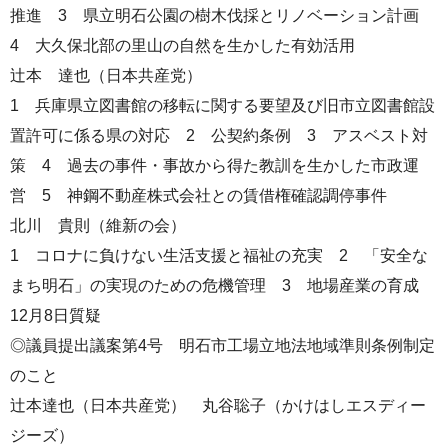
推進 3 県立明石公園の樹木伐採とリノベーション計画
4 大久保北部の里山の自然を生かした有効活用
辻本 達也（日本共産党）
1 兵庫県立図書館の移転に関する要望及び旧市立図書館設
置許可に係る県の対応 2 公契約条例 3 アスベスト対
策 4 過去の事件・事故から得た教訓を生かした市政運
営 5 神鋼不動産株式会社との賃借権確認調停事件
北川 貴則（維新の会）
1 コロナに負けない生活支援と福祉の充実 2 「安全な
まち明石」の実現のための危機管理 3 地場産業の育成
12月8日質疑
◎議員提出議案第4号 明石市工場立地法地域準則条例制定
のこと
辻本達也（日本共産党） 丸谷聡子（かけはしエスディー
ジーズ）