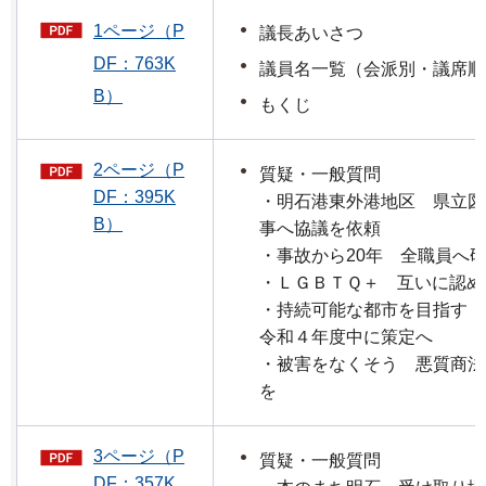
1ページ（P
議長あいさつ
DF：763K
議員名一覧（会派別・議席順
B）
もくじ
2ページ（P
質疑・一般質問
DF：395K
・明石港東外港地区 県立図
B）
事へ協議を依頼
・事故から20年 全職員へ
・ＬＧＢＴＱ＋ 互いに認め
・持続可能な都市を目指す
令和４年度中に策定へ
・被害をなくそう 悪質商法
を
3ページ（P
質疑・一般質問
DF：357K