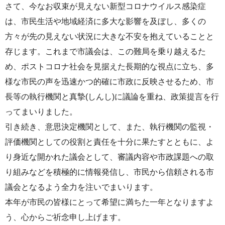
さて、今なお収束が見えない新型コロナウイルス感染症
は、市民生活や地域経済に多大な影響を及ぼし、多くの
方々が先の見えない状況に大きな不安を抱えていることと
存じます。これまで市議会は、この難局を乗り越えるた
め、ポストコロナ社会を見据えた長期的な視点に立ち、多
様な市民の声を迅速かつ的確に市政に反映させるため、市
長等の執行機関と真摯(しんし)に議論を重ね、政策提言を行
ってまいりました。
引き続き、意思決定機関として、また、執行機関の監視・
評価機関としての役割と責任を十分に果たすとともに、よ
り身近な開かれた議会として、審議内容や市政課題への取
り組みなどを積極的に情報発信し、市民から信頼される市
議会となるよう全力を注いでまいります。
本年が市民の皆様にとって希望に満ちた一年となりますよ
う、心からご祈念申し上げます。