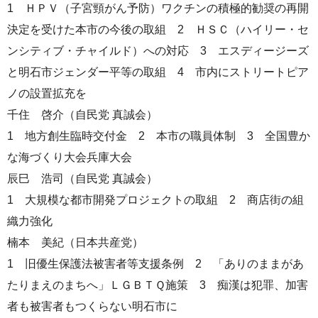
1 ＨＰＶ（子宮頸がん予防）ワクチンの積極的勧奨の再開
決定を受けた本市の今後の取組 2 ＨＳＣ（ハイリー・セ
ンシティブ・チャイルド）への対応 3 エスディージーズ
と明石市ジェンダー平等の取組 4 市内にストリートピア
ノの設置拡充を
千住 啓介（自民党 真誠会）
1 地方創生臨時交付金 2 本市の職員体制 3 全国豊か
な海づくり大会兵庫大会
辰巳 浩司（自民党 真誠会）
1 大規模な都市開発プロジェクトの取組 2 商店街の組
織力強化
楠本 美紀（日本共産党）
1 旧優生保護法被害者等支援条例 2 「ありのままがあ
たりまえのまちへ」ＬＧＢＴＱ施策 3 痴漢は犯罪、加害
者も被害者もつくらない明石市に