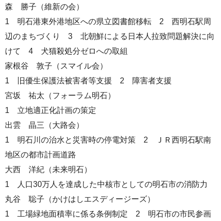
森 勝子（維新の会）
1 明石港東外港地区への県立図書館移転 2 西明石駅周
辺のまちづくり 3 北朝鮮による日本人拉致問題解決に向
けて 4 犬猫殺処分ゼロへの取組
家根谷 敦子（スマイル会）
1 旧優生保護法被害者等支援 2 障害者支援
宮坂 祐太（フォーラム明石）
1 立地適正化計画の策定
出雲 晶三（大路会）
1 明石川の治水と災害時の停電対策 2 ＪＲ西明石駅南
地区の都市計画道路
大西 洋紀（未来明石）
1 人口30万人を達成した中核市としての明石市の消防力
丸谷 聡子（かけはしエスディージーズ）
1 工場緑地面積率に係る条例制定 2 明石市の市民参画