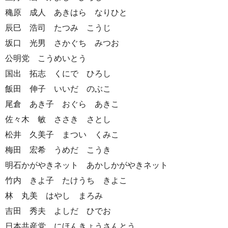
穐原 成人 あきはら なりひと
辰巳 浩司 たつみ こうじ
坂口 光男 さかぐち みつお
公明党 こうめいとう
国出 拓志 くにで ひろし
飯田 伸子 いいだ のぶこ
尾倉 あき子 おぐら あきこ
佐々木 敏 ささき さとし
松井 久美子 まつい くみこ
梅田 宏希 うめだ こうき
明石かがやきネット あかしかがやきネット
竹内 きよ子 たけうち きよこ
林 丸美 はやし まろみ
吉田 秀夫 よしだ ひでお
日本共産党 にほんきょうさんとう