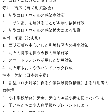
3 コロナに負けない健全財政
寺井 吉広（自民党 真誠会）
1 新型コロナウイルス感染症対応
2 「サン密」を避けることが困難な福祉施設
3 新型コロナウイルス感染拡大による影響
国出 拓志（公明党）
1 西明石町を中心とした和坂校区内の浸水対策
2 明石の将来を担う今後の農業施策
3 スマートフォンを活用した防災対策
4 明石市版おくやみハンドブック作成
楠本 美紀（日本共産党）
1 新型コロナ対策に係る介護報酬特例措置による利用者の
負担増
2 小中学校給食に安全、安心の国産小麦を使ったパンを
3 子どもたちに少人数学級をプレゼントしよう