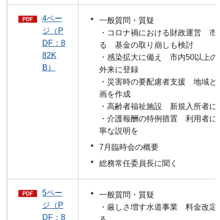
4ペー
一般質問・質疑
ジ（P
・コロナ禍における財政運営 市
DF：8
る 基金の取り崩しも検討
82K
・感染拡大に備え 市内50以上
B）
外来に登録
・災害時の要配慮者支援 地域と
画を作成
・高齢者福祉施設 新規入所者に
・介護報酬の特例措置 利用者に
寧な説明を
7月臨時会の概要
総務常任委員長に聞く
5ペー
一般質問・質疑
ジ（P
・厳しさ増す水道事業 料金改定
DF：8
る