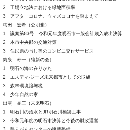
2 工場立地法における緑地面積率
3 アフターコロナ、ウィズコロナを踏まえて
梅田 宏希（公明党）
1 議案第83号 令和元年度明石市一般会計歳入歳出決算
2 本市中央部の交通対策
3 住民票の写し等のコンビニ交付サービス
筒泉 寿一（維新の会）
1 明石の海の在りかた
2 エスディ-ジーズ未来都市としての取組
3 森林環境譲与税
4 少年自然の家
出雲 晶三（未来明石）
1 明石川の治水とJR明石川橋梁工事
2 令和元年度の明石市決算と今後の財政運営
3 県立がんセンターの建替整備