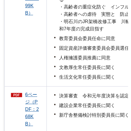
99K
・高齢者の重症化防ぐ インフル
B）
・高齢者への虐待 実態と 防止
・明石川のJR架橋改修工事 川
和7年度の完成目指す
教育委員会委員任命に同意
固定資産評価審査委員会委員選任
人権擁護委員推薦に同意
文教厚生常任委員長に聞く
生活文化常任委員長に聞く
6ペー
決算審査 令和元年度決算を認定
ジ（P
建設企業常任委員長に聞く
DF：2
新庁舎整備検討特別委員長に聞く
68K
B）