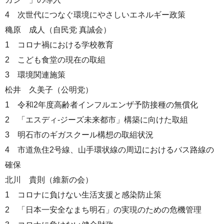
4 次世代につなぐ環境にやさしいエネルギー政策
穐原 成人（自民党 真誠会）
1 コロナ禍における学校教育
2 こども食堂の現在の取組
3 環境関連施策
松井 久美子（公明党）
1 令和2年度高齢者インフルエンザ予防接種の無償化
2 「エスディ-ジーズ未来都市」構築に向けた取組
3 明石市のギガスクール構想の取組状況
4 市道魚住2号線、山手環状線の周辺におけるバス路線の
確保
北川 貴則（維新の会）
1 コロナに負けない生活支援と感染防止策
2 「日本一安全なまち明石」の実現のための危機管理