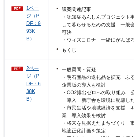
1ペー
議案関連記事
ジ（P
・認知症あんしんプロジェクト事
DF：9
して暮らせるための支援 一般会
93K
可決
B）
・ウィズコロナ 一緒にがんばろ
もくじ
2ペー
一般質問・質疑
ジ（P
・明石産品の返礼品を拡充 ふ
DF：6
企業版の導入も検討
38K
・CO2排出ゼロへの取り組み 
B）
ー導入 新庁舎も環境に配慮した
・市民生活や地域経済を支援 キ
業 導入効果を検討
・将来を見据えたまちづくり 市
地適正化計画を策定