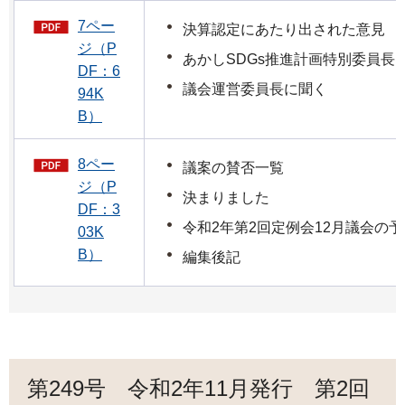
7ペー
決算認定にあたり出された意見
ジ（P
あかしSDGs推進計画特別委員長
DF：6
議会運営委員長に聞く
94K
B）
8ペー
議案の賛否一覧
ジ（P
決まりました
DF：3
令和2年第2回定例会12月議会の予
03K
B）
編集後記
第249号 令和2年11月発行 第2回