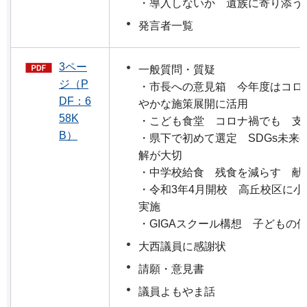
・導入しないか 遺族に寄り添
発言者一覧
3ペー
一般質問・質疑
ジ（P
・市長への意見箱 今年度はコロ
DF：6
やかな施策展開に活用
58K
・こども食堂 コロナ禍でも 支
B）
・県下で初めて選定 SDGs未来
解が大切
・中学校給食 残食を減らす 献
・令和3年4月開校 高丘校区に
実施
・GIGAスクール構想 子どもの
大西議員に感謝状
請願・意見書
議員よもやま話