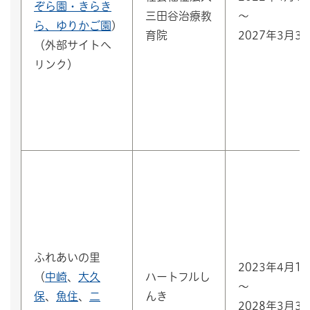
ぞら園・きらき
三田谷治療教
～
ら、ゆりかご園
)
育院
2027年3月3
（外部サイトへ
リンク）
ふれあいの里
2023年4月1
（
中崎
、
大久
ハートフルし
～
保
、
魚住
、
二
んき
2028年3月3