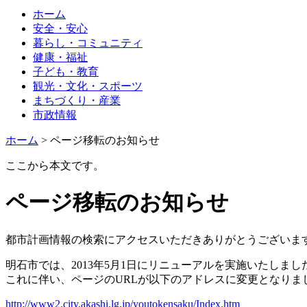
ホーム
安全・安心
暮らし・コミュニティ
健康・福祉
子ども・教育
観光・文化・スポーツ
まちづくり・産業
市政情報
ホーム
> ページ移転のお知らせ
ここから本文です。
ページ移転のお知らせ
都市計画情報の検索にアクセスいただきありがとうございま
明石市では、2013年5月1日にリニューアルを実施いたしまし
これに伴い、ページのURLが以下のアドレスに変更となりま
http://www2.city.akashi.lg.jp/youtokensaku/Index.htm